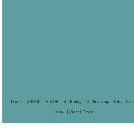
Home
CROCE
VIGOR
Staff blog
On line shop
Bridal topi
© yt7i | Vigor | Croce.