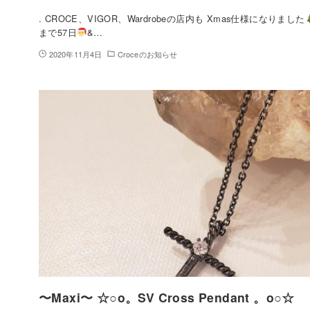
. CROCE、VIGOR、Wardrobeの店内も Xmas仕様になりました
まで57日
&…
2020年11月4日
Croceのお知らせ
〜Maxi〜 ☆○o。SV Cross Pendant 。o○☆