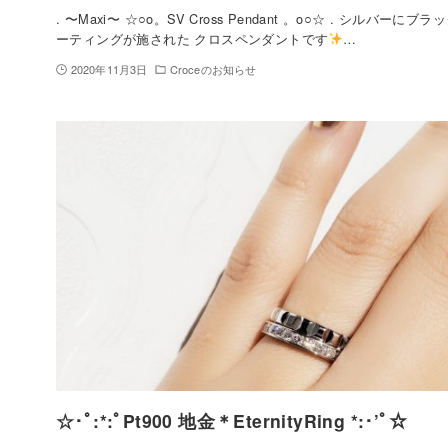
. 〜Maxi〜 ☆○o。SV Cross Pendant 。o○☆ . シルバーに
ーティングが施された クロスペンダントです
…
2020年11月3日
Croceのお知らせ
☆･ﾟ:*:ﾟPt900 地金＊EternityRing *:･’ﾟ☆