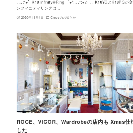
. .｡:*+゜K18 infinity♾Ring ゜+*:.｡.*:+☆ . . K18YGとK18
ンフィニティリングは…
2020年11月4日
Croceのお知らせ
ROCE、VIGOR、Wardrobeの店内も Xmas
した