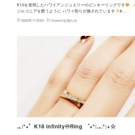
K10を使用したハワイアンジュエリーのピンキーリングです
.
ジルコニアを囲うように ハワイ彫りが施されています
&…
2020年11月5日
Croceのお知らせ
.｡:*+゜K18 infinity♾Ring ゜+*:.｡.*:+☆