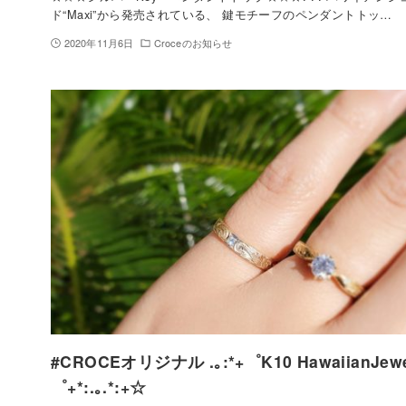
ド“Maxi”から発売されている、 鍵モチーフのペンダントトッ…
2020年11月6日
Croceのお知らせ
#CROCEオリジナル .｡:*+゜K10 HawaiianJewel
゜+*:.｡.*:+☆