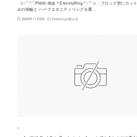
. ☆･ﾟ:*:ﾟPt900 地金＊EternityRing *:･’ﾟ☆ . ブロック型
みの指輪と ハーフエタニティリングを重…
2020年11月3日
Croceのお知らせ
.