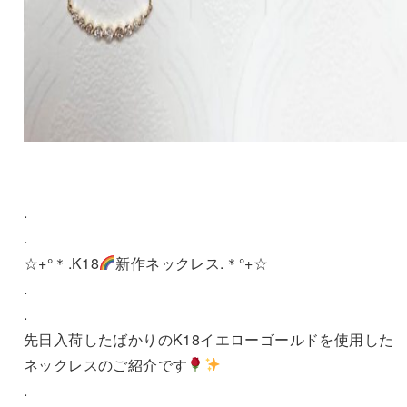
.
.
☆+°＊.K18
新作ネックレス.＊°+☆
.
.
先日入荷したばかりのK18イエローゴールドを使用した
ネックレスのご紹介です
.