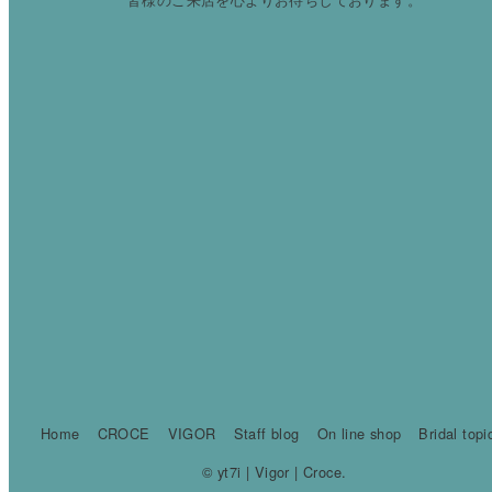
Home
CROCE
VIGOR
Staff blog
On line shop
Bridal topi
© yt7i | Vigor | Croce.