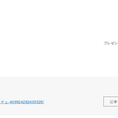
プレゼン
ローチェ-409924282409328/
記事