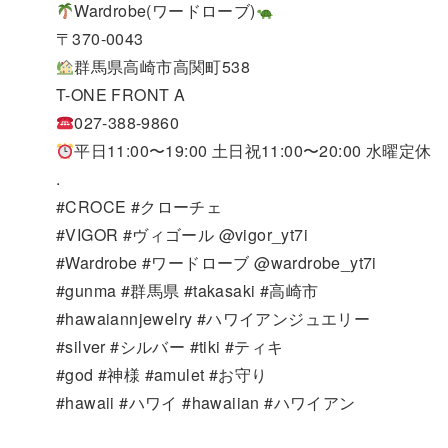
Wardrobe(ワードローブ)
〒370-0043
群馬県高崎市高関町538
T-ONE FRONT A
027-388-9860
平日11:00〜19:00 土日祝11:00〜20:00 水曜定休
.
#CROCE #クローチェ
#VIGOR #ヴィゴール @vigor_yt7i
#Wardrobe #ワードローブ @wardrobe_yt7i
#gunma #群馬県 #takasaki #高崎市
#hawaiannjewelry #ハワイアンジュエリー
#silver #シルバー #tiki #ティキ
#god #神様 #amulet #お守り
#hawaii #ハワイ #hawaiian #ハワイアン