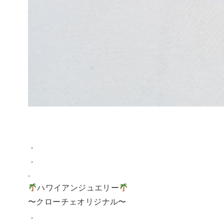
．
．
.
ハワイアンジュエリー
〜クローチェオリジナル〜
．