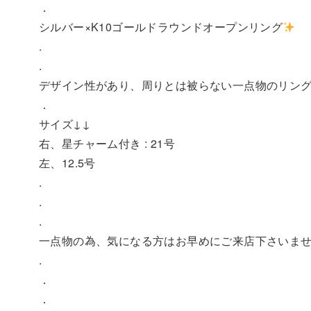
．
シルバー×K10ゴールドラウンドオープンリング
.
.
デザイン性があり、周りとは被らない一点物のリン
．
サイズ↓↓
右、星チャーム付き : 21号
左、12.5号
.
.
.
一点物の為、気になる方はお早めにご来店下さいま
.
．
．