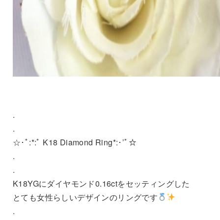
.
.
☆･ﾟ:*:ﾟ K18 Diamond Ring*:･’ﾟ☆
.
.
K18YGにダイヤモンド0.16ctをセッティングした
とても女性らしいデザインのリングです
.