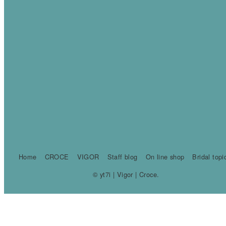
Home
CROCE
VIGOR
Staff blog
On line shop
Bridal topi
© yt7i | Vigor | Croce.