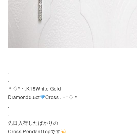
.
.
＊♢°・.K18White Gold
Diamond0.5ct
Cross .・°♢＊
.
.
先日入荷したばかりの
Cross PendantTopです