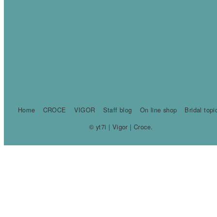
Home
CROCE
VIGOR
Staff blog
On line shop
Bridal topi
© yt7i | Vigor | Croce.