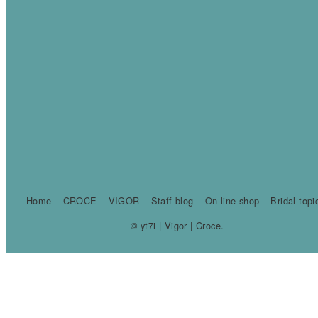
Home
CROCE
VIGOR
Staff blog
On line shop
Bridal topi
© yt7i | Vigor | Croce.