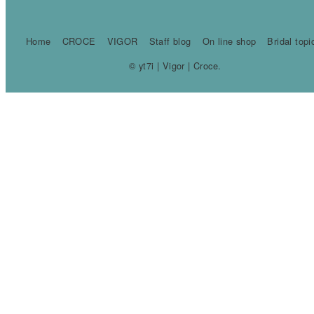
Home
CROCE
VIGOR
Staff blog
On line shop
Bridal topi
© yt7i | Vigor | Croce.