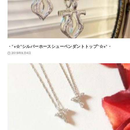
・°+☆°シルバーホースシューペンダントトップ°☆+°・
2019年6月4日