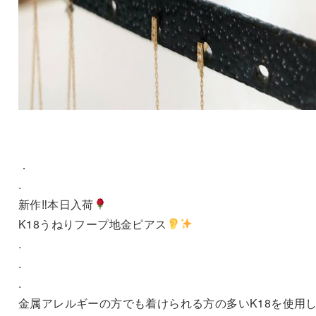
．
.
新作‼︎本日入荷
K18うねりフープ地金ピアス
.
.
.
金属アレルギーの方でも着けられる方の多いK18を使用