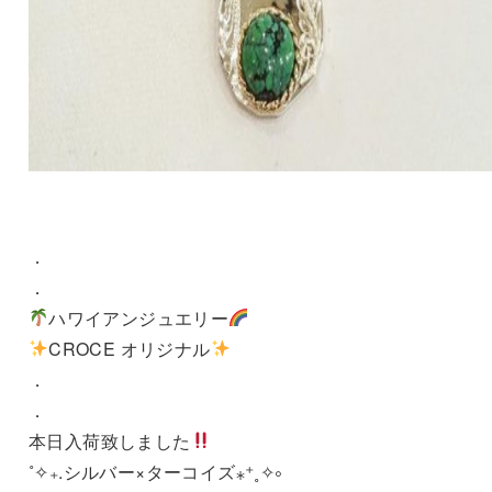
．
．
ハワイアンジュエリー
CROCE オリジナル
．
．
本日入荷致しました
˚✧₊.シルバー×ターコイズ⁎⁺˳✧༚