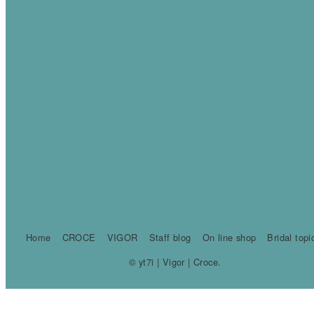
Home
CROCE
VIGOR
Staff blog
On line shop
Bridal topi
© yt7i | Vigor | Croce.