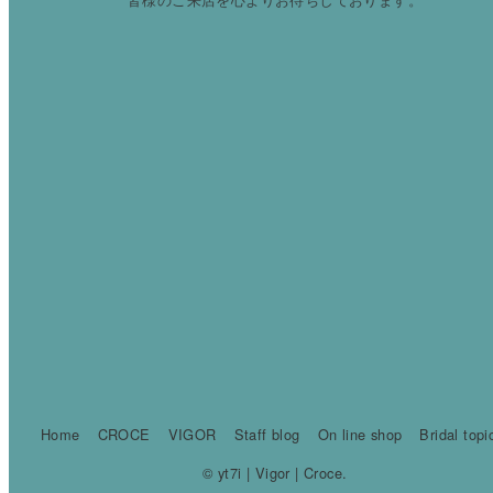
Home
CROCE
VIGOR
Staff blog
On line shop
Bridal topi
© yt7i | Vigor | Croce.