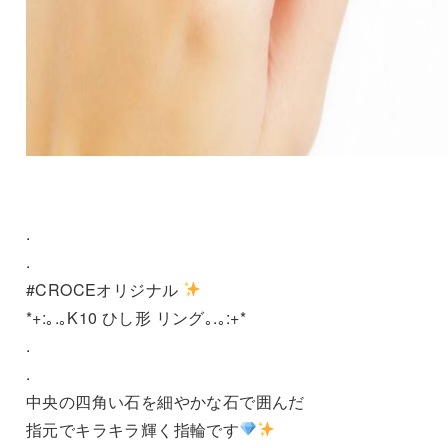
.
.
#CROCEオリジナル
*+:｡.｡K10 ひし形 リング｡.｡:+*
.
.
中央の四角い石を細やかな石で囲んだ
指元でキラキラ輝く指輪です