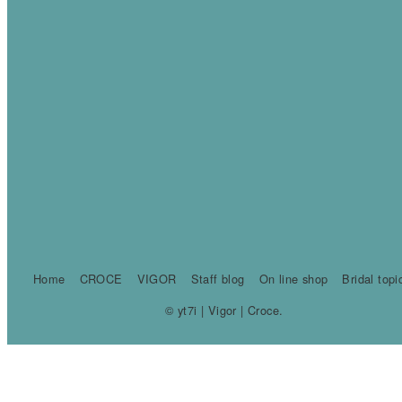
Home
CROCE
VIGOR
Staff blog
On line shop
Bridal topi
© yt7i | Vigor | Croce.