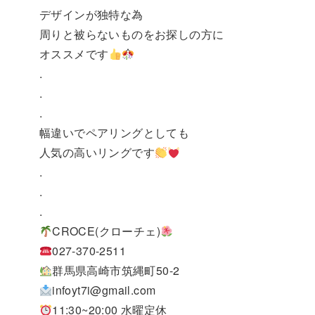
デザインが独特な為
周りと被らないものをお探しの方に
オススメです
.
.
.
幅違いでペアリングとしても
人気の高いリングです
.
.
.
CROCE(クローチェ)
027-370-2511
群馬県高崎市筑縄町50-2
infoyt7i@gmail.com
11:30~20:00 水曜定休