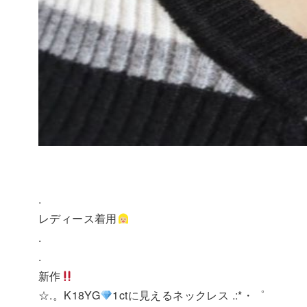
.
レディース着用
.
.
新作
☆.。K18YG
1ctに見えるネックレス .:*・゜