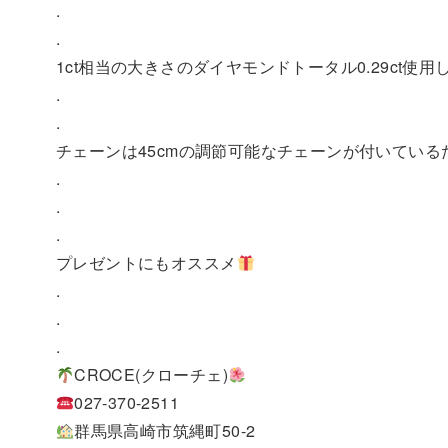
.
.
1ct相当の大きさのダイヤモンドトータル0.29ct使
.
.
チェーンは45cmの調節可能なチェーンが付いてい
.
.
.
プレゼントにもオススメ
.
.
.
CROCE(クローチェ)
027-370-2511
群馬県高崎市筑縄町50-2