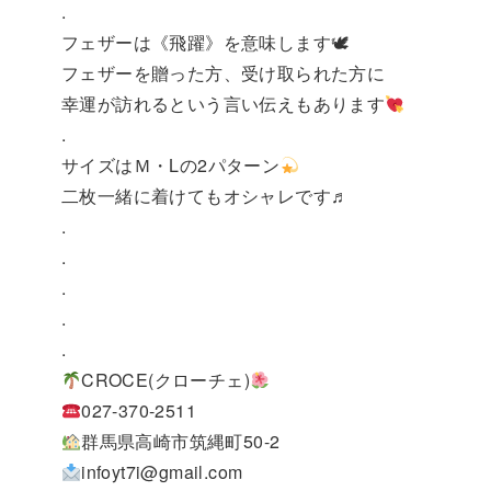
.
フェザーは《飛躍》を意味します🕊
フェザーを贈った方、受け取られた方に
幸運が訪れるという言い伝えもあります
.
サイズはＭ・Lの2パターン
二枚一緒に着けてもオシャレです♬
.
.
.
.
.
CROCE(クローチェ)
027-370-2511
群馬県高崎市筑縄町50-2
infoyt7i@gmail.com