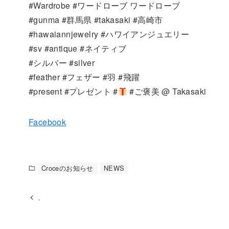
#Wardrobe #ワードローブ ワードローブ
#gunma #群馬県 #takasaki #高崎市
#hawaiannjewelry #ハワイアンジュエリー
#sv #antique #ネイティブ
#シルバー #silver
#feather #フェザー #羽 #飛躍
#present #プレゼント #
#ご褒美 @ Takasaki
Facebook
Croceのお知らせ
NEWS
.