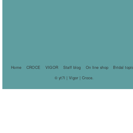
Home
CROCE
VIGOR
Staff blog
On line shop
Bridal topi
© yt7i | Vigor | Croce.