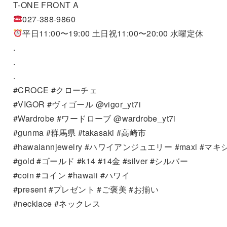
T-ONE FRONT A
027-388-9860
平日11:00〜19:00 土日祝11:00〜20:00 水曜定休
.
.
.
#CROCE #クローチェ
#VIGOR #ヴィゴール @vigor_yt7i
#Wardrobe #ワードローブ @wardrobe_yt7i
#gunma #群馬県 #takasaki #高崎市
#hawaiannjewelry #ハワイアンジュエリー #maxi #マキ
#gold #ゴールド #k14 #14金 #silver #シルバー
#coin #コイン #hawaii #ハワイ
#present #プレゼント #ご褒美 #お揃い
#necklace #ネックレス