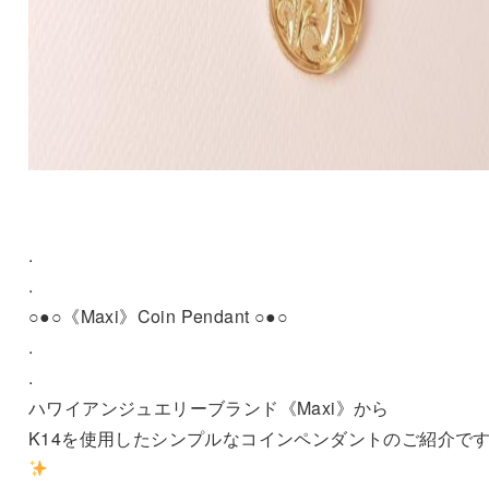
.
.
○●○《Maxi》Coin Pendant ○●○
.
.
ハワイアンジュエリーブランド《Maxi》から
K14を使用したシンプルなコインペンダントのご紹介で