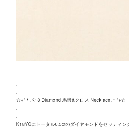
.
.
☆+°＊.K18 Diamond 馬蹄&クロス Necklace.＊°+☆
.
.
K18YGにトータル0.5ctのダイヤモンドをセッティン