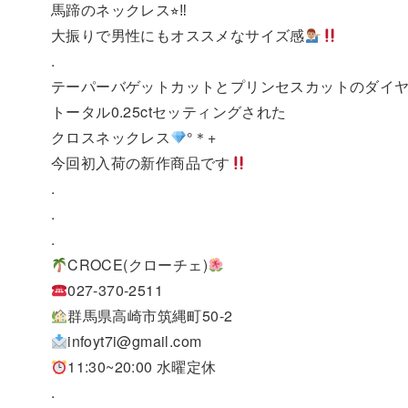
馬蹄のネックレス⭐︎‼︎
大振りで男性にもオススメなサイズ感
.
テーパーバゲットカットとプリンセスカットのダイ
トータル0.25ctセッティングされた
クロスネックレス
°＊+
今回初入荷の新作商品です
.
.
.
CROCE(クローチェ)
027-370-2511
群馬県高崎市筑縄町50-2
infoyt7i@gmail.com
11:30~20:00 水曜定休
.