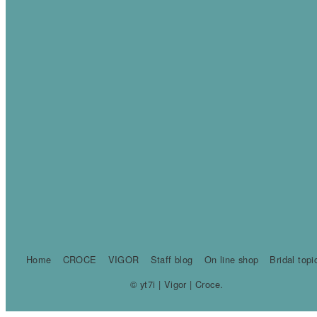
Home
CROCE
VIGOR
Staff blog
On line shop
Bridal topi
© yt7i | Vigor | Croce.