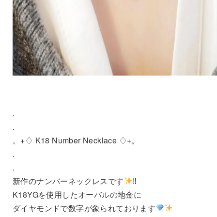
.
.
。+♢ K18 Number Necklace ♢+。
.
.
新作のナンバーネックレスです
‼︎
K18YGを使用したオーバルの地金に
ダイヤモンドで数字が象られております