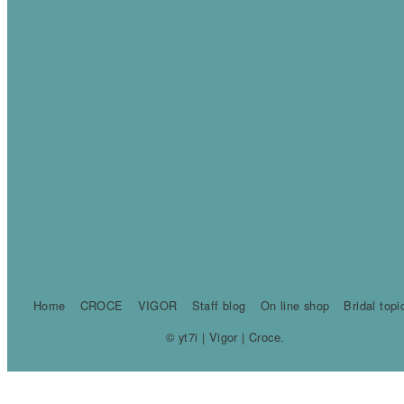
Home
CROCE
VIGOR
Staff blog
On line shop
Bridal topi
© yt7i | Vigor | Croce.