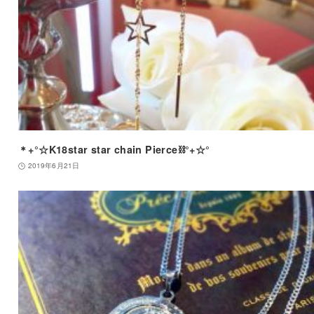
＊+°☆K18star star chain Pierce⛓°+☆°
2019年6月21日