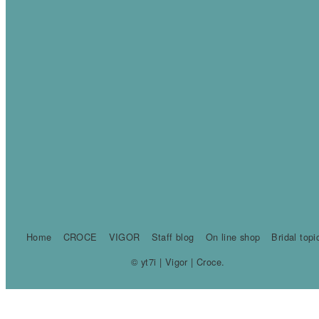
Home
CROCE
VIGOR
Staff blog
On line shop
Bridal topi
© yt7i | Vigor | Croce.