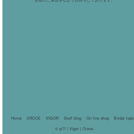
Home
CROCE
VIGOR
Staff blog
On line shop
Bridal topi
© yt7i | Vigor | Croce.