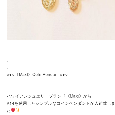
.
.
○●○《Maxi》Coin Pendant ○●○
.
.
ハワイアンジュエリーブランド《Maxi》から
K14を使用したシンプルなコインペンダントが入荷致し
た