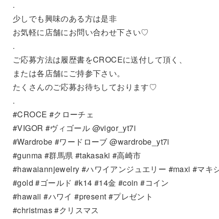
.
少しでも興味のある方は是非
お気軽に店舗にお問い合わせ下さい♡
.
ご応募方法は履歴書をCROCEに送付して頂く、
または各店舗にご持参下さい。
たくさんのご応募お待ちしております♡
.
#CROCE #クローチェ
#VIGOR #ヴィゴール @vigor_yt7i
#Wardrobe #ワードローブ @wardrobe_yt7i
#gunma #群馬県 #takasaki #高崎市
#hawaiannjewelry #ハワイアンジュエリー #maxi #マキ
#gold #ゴールド #k14 #14金 #coin #コイン
#hawaii #ハワイ #present #プレゼント
#christmas #クリスマス