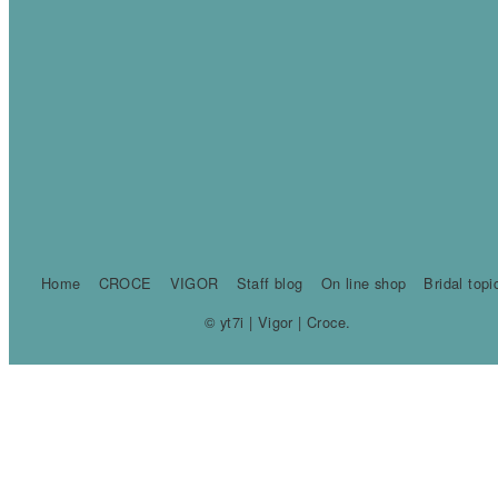
Home
CROCE
VIGOR
Staff blog
On line shop
Bridal topi
© yt7i | Vigor | Croce.