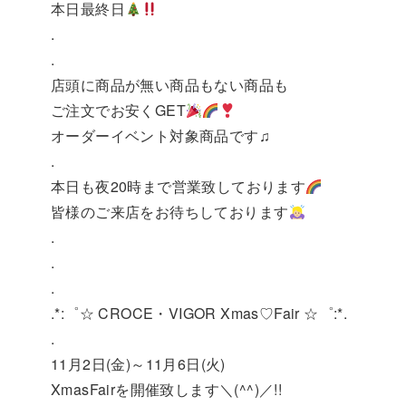
本日最終日
.
.
店頭に商品が無い商品もない商品も
ご注文でお安くGET
オーダーイベント対象商品です♫
.
本日も夜20時まで営業致しております
皆様のご来店をお待ちしております
.
.
.
.*:゜☆ CROCE・VIGOR Xmas♡Fair ☆゜:*.
.
11月2日(金)～11月6日(火)
XmasFairを開催致します＼(^^)／!!