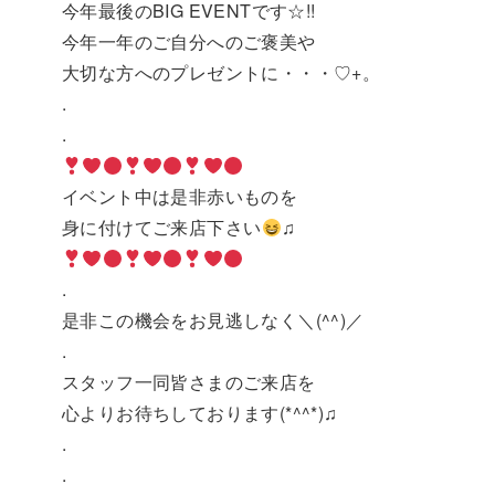
今年最後のBIG EVENTです☆!!
今年一年のご自分へのご褒美や
大切な方へのプレゼントに・・・♡+。
.
.
イベント中は是非赤いものを
身に付けてご来店下さい
♫
.
是非この機会をお見逃しなく＼(^^)／
.
スタッフ一同皆さまのご来店を
心よりお待ちしております(*^^*)♫
.
.