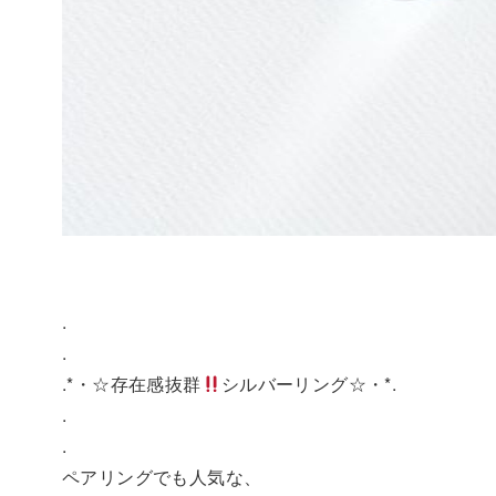
.
.
.*・☆存在感抜群
シルバーリング☆・*.
.
.
ペアリングでも人気な、