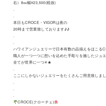
右）8㎜幅¥23,500(税抜)
.
.
本日もCROCE・VIGORは夜の
20時まで営業致しております♪♪
.
.
ハワイアンジュエリーで日本有数の品揃えをほこるCR
職人が一つ一つに想いを込めた手彫りを施したジュエリ
全てが世界に一つ✳︎★
.
ここにしかないジュエリーをたくさんご用意致しま
.
.
.
CROCE(クローチェ)