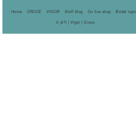
Home
CROCE
VIGOR
Staff blog
On line shop
Bridal topi
© yt7i | Vigor | Croce.