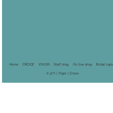
Home
CROCE
VIGOR
Staff blog
On line shop
Bridal topi
© yt7i | Vigor | Croce.