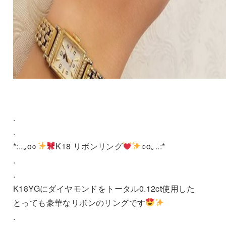
.
.
*:..｡o○
K18 リボンリング
○o｡..:*
.
.
K18YGにダイヤモンドをトータル0.12ct使用した
とっても豪華なリボンのリングです
.