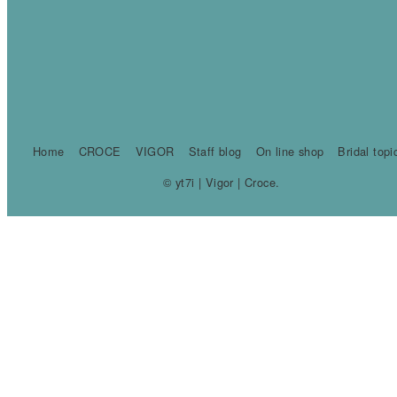
Home
CROCE
VIGOR
Staff blog
On line shop
Bridal topi
© yt7i | Vigor | Croce.