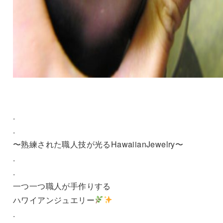
.
.
〜熟練された職人技が光るHawaiianJewelry〜
.
.
一つ一つ職人が手作りする
ハワイアンジュエリー
.