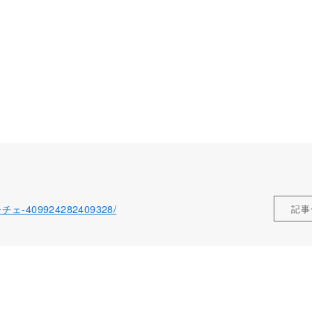
ローチェ-409924282409328/
記事