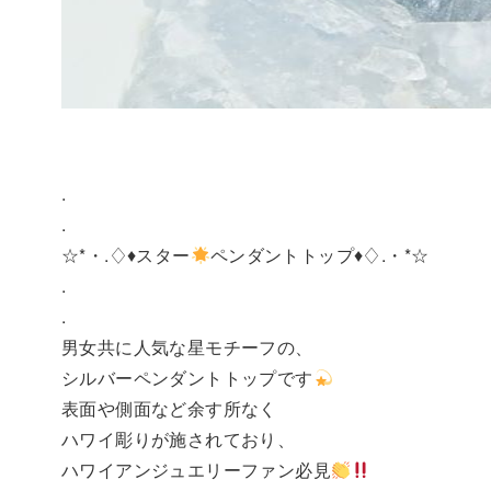
.
.
☆*・.♢♦︎スター
ペンダントトップ♦︎♢.・*☆
.
.
男女共に人気な星モチーフの、
シルバーペンダントトップです
表面や側面など余す所なく
ハワイ彫りが施されており、
ハワイアンジュエリーファン必見