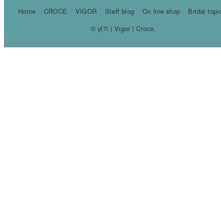
Home
CROCE
VIGOR
Staff blog
On line shop
Bridal topi
© yt7i | Vigor | Croce.