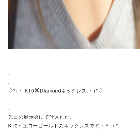
.
.
♢°+・.K10
Diamondネックレス.・+°♢
.
.
先日の展示会にて仕入れた、
K10イエローゴールドのネックレスです・＊+○°
.