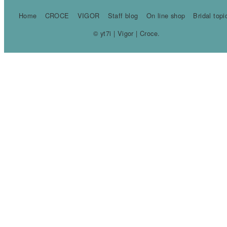
Home
CROCE
VIGOR
Staff blog
On line shop
Bridal topi
© yt7i | Vigor | Croce.