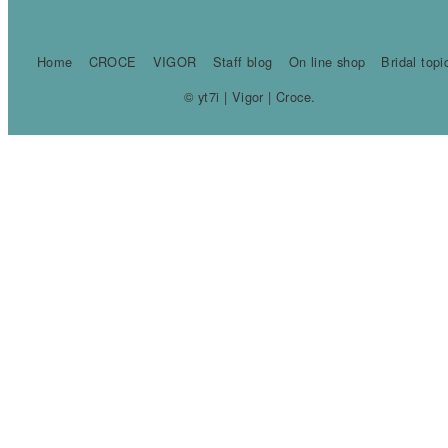
Home
CROCE
VIGOR
Staff blog
On line shop
Bridal topi
© yt7i | Vigor | Croce.