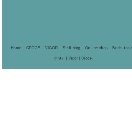
Home
CROCE
VIGOR
Staff blog
On line shop
Bridal topi
© yt7i | Vigor | Croce.