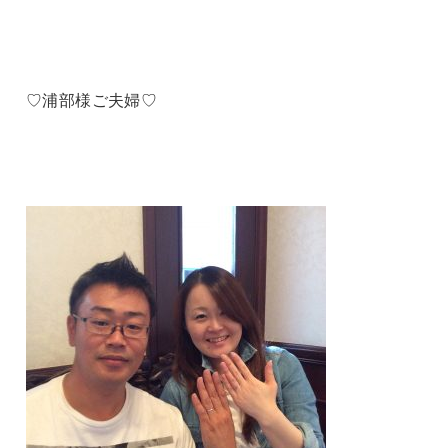
♡浦部様ご夫婦♡