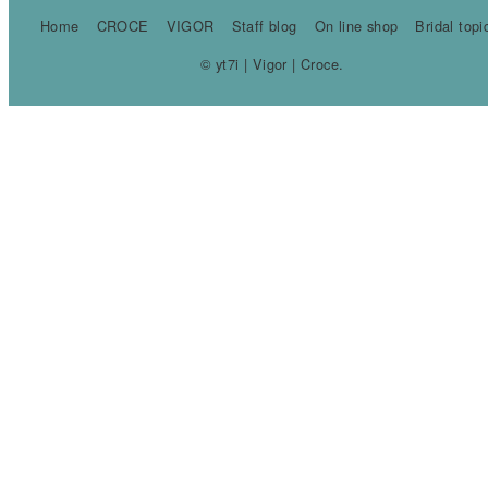
Home
CROCE
VIGOR
Staff blog
On line shop
Bridal topi
© yt7i | Vigor | Croce.