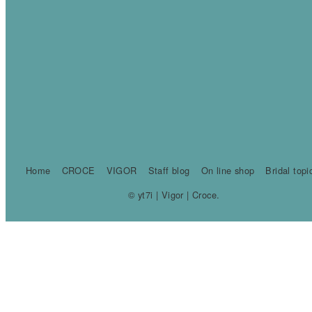
Home
CROCE
VIGOR
Staff blog
On line shop
Bridal topi
© yt7i | Vigor | Croce.