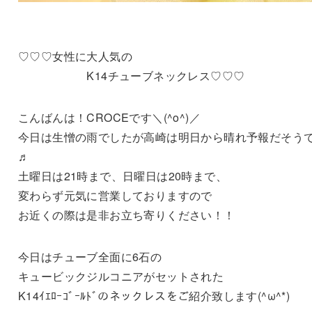
♡♡♡女性に大人気の
K14チューブネックレス♡♡♡
こんばんは！CROCEです＼(^o^)／
今日は生憎の雨でしたが高崎は明日から晴れ予報だそう
♬
土曜日は21時まで、日曜日は20時まで、
変わらず元気に営業しておりますので
お近くの際は是非お立ち寄りください！！
今日はチューブ全面に6石の
キュービックジルコニアがセットされた
K14ｲｴﾛｰｺﾞｰﾙﾄﾞのネックレスをご紹介致します(^ω^*)