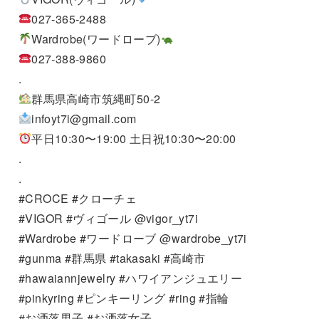
027-365-2488
Wardrobe(ワードローブ)
027-388-9860
.
群馬県高崎市筑縄町50-2
infoyt7i@gmail.com
平日10:30〜19:00 土日祝10:30〜20:00
.
.
#CROCE #クローチェ
#VIGOR #ヴィゴール @vigor_yt7i
#Wardrobe #ワードローブ @wardrobe_yt7i
#gunma #群馬県 #takasaki #高崎市
#hawaiannjewelry #ハワイアンジュエリー
#pinkyring #ピンキーリング #ring #指輪
#お洒落男子 #お洒落女子