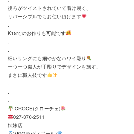
後ろがツイストされていて着け易く、
リバーシブルでもお使い頂けます
.
K18でのお作りも可能です
.
.
細いリングにも細やかなハワイ彫り
一つ一つ職人が手彫りでデザインを施す、
まさに職人技です
.
.
.
CROCE(クローチェ)
027-370-2511
姉妹店
VIGOR(ヴィゴール)