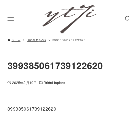
ホーム
Bridal topicks
399385061739122620
399385061739122620
2025年2月10日
Bridal topicks
399385061739122620