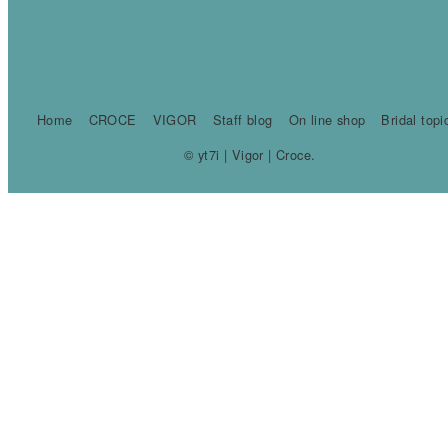
Home
CROCE
VIGOR
Staff blog
On line shop
Bridal topi
© yt7i | Vigor | Croce.