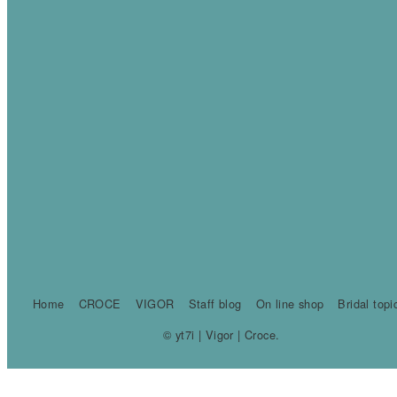
Home
CROCE
VIGOR
Staff blog
On line shop
Bridal topi
© yt7i | Vigor | Croce.