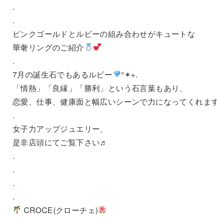
.
.
ピンクゴールドとルビーの組み合わせがキュートな
華奢リングのご紹介
.
7月の誕生石でもあるルビー
°✴︎+.
「情熱」「良縁」「勝利」という石言葉もあり、
恋愛、仕事、健康面と幅広いシーンで力になってくれま
.
女子力アップジュエリー、
是非店頭にてご覧下さい♬
.
.
.
.
CROCE(クローチェ)