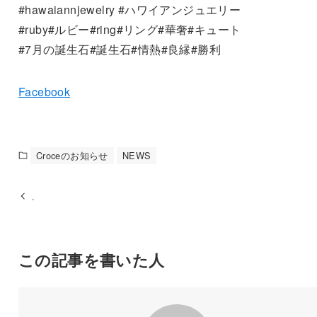
#hawaiannjewelry #ハワイアンジュエリー
#ruby#ルビー#ring#リング#華奢#キュート
#7月の誕生石#誕生石#情熱#良縁#勝利
Facebook
Croceのお知らせ
NEWS
.
この記事を書いた人