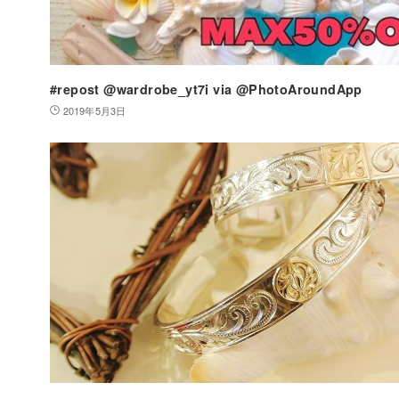
#repost @wardrobe_yt7i via @PhotoAroundApp
2019年5月3日