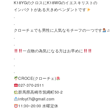
K18YGのクロスにK18WGのイエスキリストの
インパクトがある大きめペンダントです
.
.
クローチェでも男性に人気なモチーフの一つです
♫
.
.
一点物の為気になる方はお早めに
.
.
.
CROCE(クローチェ)
027-370-2511
群馬県高崎市筑縄町50-2
infoyt7i@gmail.com
11:30~20:00 水曜定休