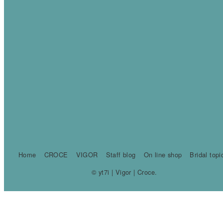
Home
CROCE
VIGOR
Staff blog
On line shop
Bridal topi
© yt7i | Vigor | Croce.