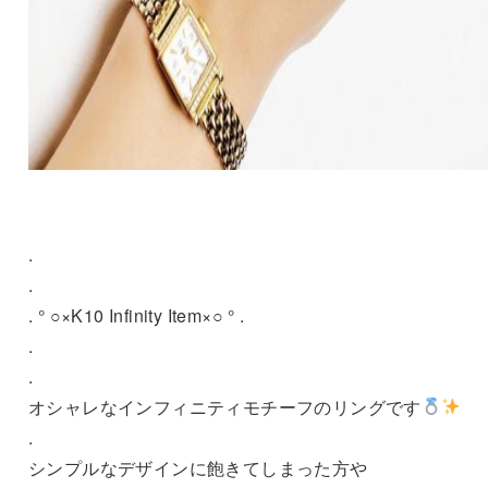
.
.
. ° ○×K10 Infinity Item×○ ° .
.
.
オシャレなインフィニティモチーフのリングです
.
シンプルなデザインに飽きてしまった方や