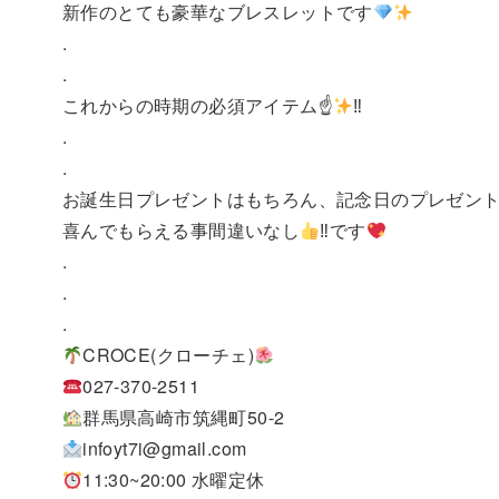
新作のとても豪華なブレスレットです
.
.
これからの時期の必須アイテム☝
‼︎
.
.
お誕生日プレゼントはもちろん、記念日のプレゼン
喜んでもらえる事間違いなし
‼︎です
.
.
.
CROCE(クローチェ)
027-370-2511
群馬県高崎市筑縄町50-2
infoyt7i@gmail.com
11:30~20:00 水曜定休