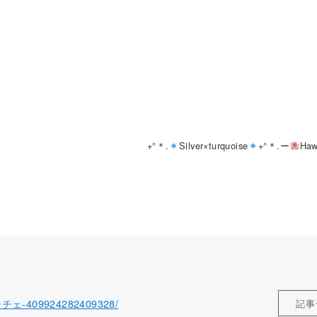
+°＊.
Silver×turquoise
+°＊.ー
Haw
ローチェ-409924282409328/
記事