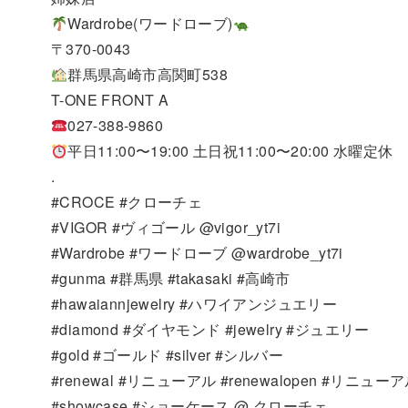
Wardrobe(ワードローブ)
〒370-0043
群馬県高崎市高関町538
T-ONE FRONT A
027-388-9860
平日11:00〜19:00 土日祝11:00〜20:00 水曜定休
.
#CROCE #クローチェ
#VIGOR #ヴィゴール @vigor_yt7i
#Wardrobe #ワードローブ @wardrobe_yt7i
#gunma #群馬県 #takasaki #高崎市
#hawaiannjewelry #ハワイアンジュエリー
#diamond #ダイヤモンド #jewelry #ジュエリー
#gold #ゴールド #silver #シルバー
#renewal #リニューアル #renewalopen #リニュ
#showcase #ショーケース @ クローチェ