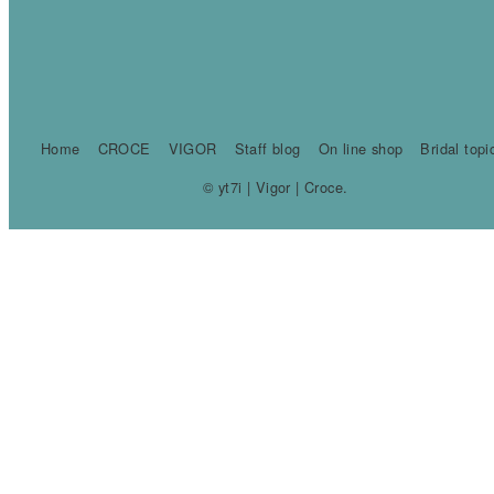
Home
CROCE
VIGOR
Staff blog
On line shop
Bridal topi
© yt7i | Vigor | Croce.