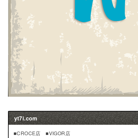
yt7i.com
■CROCE店 ■VIGOR店