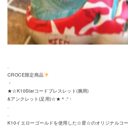
.
CROCE限定商品
・
★☆K10Starコードブレスレット(腕用)
&アンクレット(足用)☆★＊.°・
.
.
K10イエローゴールドを使用した☆星☆のオリジナルコ