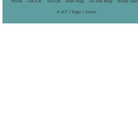
Home
CROCE
VIGOR
Staff blog
On line shop
Bridal topi
© yt7i | Vigor | Croce.