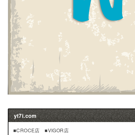
yt7i.com
■CROCE店 ■VIGOR店