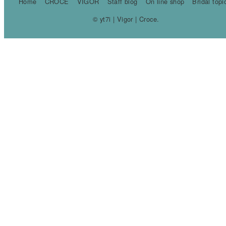
Home
CROCE
VIGOR
Staff blog
On line shop
Bridal topi
© yt7i | Vigor | Croce.