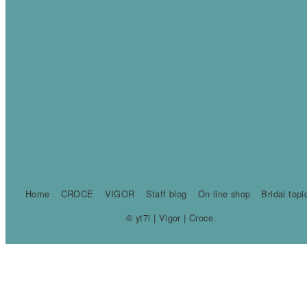
Home
CROCE
VIGOR
Staff blog
On line shop
Bridal topi
© yt7i | Vigor | Croce.