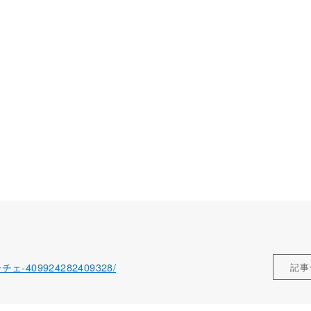
ローチェ-409924282409328/
記事