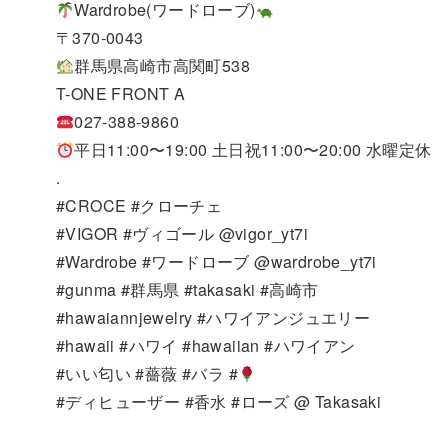
Wardrobe(ワードローブ)
〒370-0043
群馬県高崎市高関町538
T-ONE FRONT A
027-388-9860
平日11:00〜19:00 土日祝11:00〜20:00 水曜定休
.
#CROCE #クローチェ
#VIGOR #ヴィゴール @vigor_yt7i
#Wardrobe #ワードローブ @wardrobe_yt7i
#gunma #群馬県 #takasaki #高崎市
#hawaiannjewelry #ハワイアンジュエリー
#hawaii #ハワイ #hawaiian #ハワイアン
#いい匂い #薔薇 #バラ #
#ディヒューザー #香水 #ローズ @ Takasaki