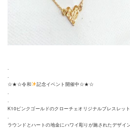
.
.
☆★☆令和
記念イベント開催中☆★☆
.
.
K10ピンクゴールドのクローチェオリジナルブレスレッ
.
ラウンドとハートの地金にハワイ彫りが施されたデザイ