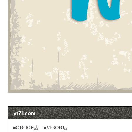
yt7i.com
■CROCE店 ■VIGOR店