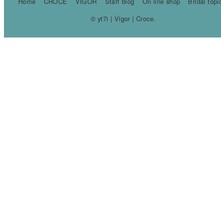
Home
CROCE
VIGOR
Staff blog
On line shop
Bridal topi
© yt7i | Vigor | Croce.