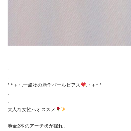
.
.
°＊+・.一点物の新作パールピアス
.・+＊°
.
.
大人な女性へオススメ
.
地金2本のアーチ状が揺れ、