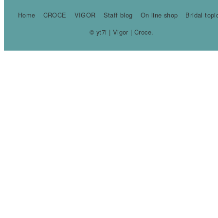
Home
CROCE
VIGOR
Staff blog
On line shop
Bridal topi
© yt7i | Vigor | Croce.