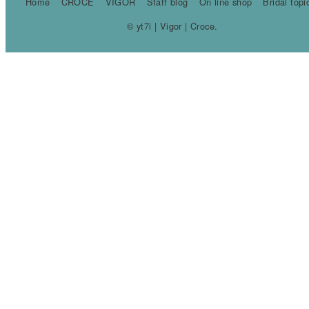
Home
CROCE
VIGOR
Staff blog
On line shop
Bridal topi
© yt7i | Vigor | Croce.