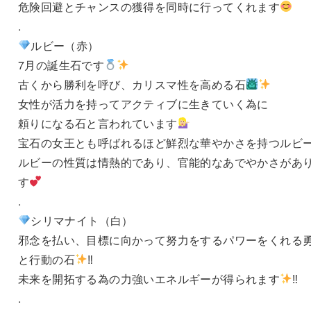
危険回避とチャンスの獲得を同時に行ってくれます
.
ルビー（赤）
7月の誕生石です
古くから勝利を呼び、カリスマ性を高める石
女性が活力を持ってアクティブに生きていく為に
頼りになる石と言われています
宝石の女王とも呼ばれるほど鮮烈な華やかさを持つルビ
ルビーの性質は情熱的であり、官能的なあでやかさがあ
す
.
シリマナイト（白）
邪念を払い、目標に向かって努力をするパワーをくれる
と行動の石
‼︎
未来を開拓する為の力強いエネルギーが得られます
‼︎
.