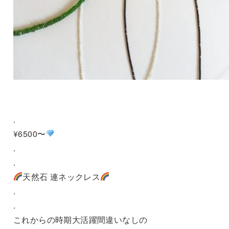
.
¥6500〜
.
.
天然石 連ネックレス
.
.
これからの時期大活躍間違いなしの