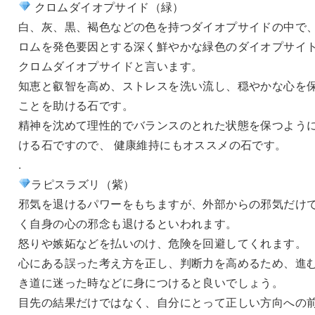
クロムダイオプサイド（緑）
白、灰、黒、褐色などの色を持つダイオプサイドの中で
ロムを発色要因とする深く鮮やかな緑色のダイオプサイ
クロムダイオプサイドと言います。
知恵と叡智を高め、ストレスを洗い流し、穏やかな心を
ことを助ける石です。
精神を沈めて理性的でバランスのとれた状態を保つよう
ける石ですので、 健康維持にもオススメの石です。
.
ラピスラズリ（紫）
邪気を退けるパワーをもちますが、外部からの邪気だけ
く自身の心の邪念も退けるといわれます。
怒りや嫉妬などを払いのけ、危険を回避してくれます。
心にある誤った考え方を正し、判断力を高めるため、進
き道に迷った時などに身につけると良いでしょう。
目先の結果だけではなく、自分にとって正しい方向への