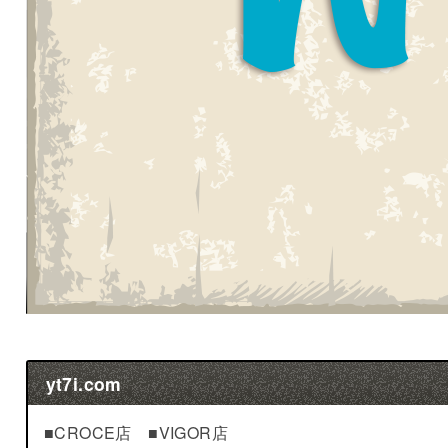
yt7i.com
■CROCE店 ■VIGOR店