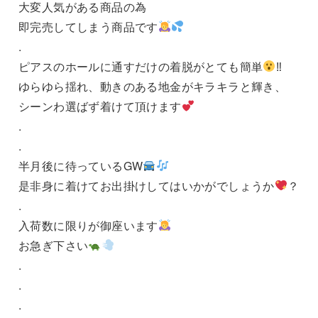
大変人気がある商品の為
即完売してしまう商品です
.
ピアスのホールに通すだけの着脱がとても簡単
‼︎
ゆらゆら揺れ、動きのある地金がキラキラと輝き、
シーンわ選ばず着けて頂けます
.
.
半月後に待っているGW
是非身に着けてお出掛けしてはいかがでしょうか
？
.
入荷数に限りが御座います
お急ぎ下さい
.
.
.