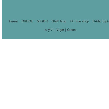
Home
CROCE
VIGOR
Staff blog
On line shop
Bridal topi
© yt7i | Vigor | Croce.