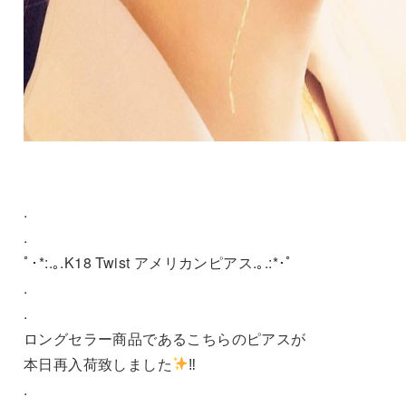
.
.
ﾟ･*:.｡.K18 Twist アメリカンピアス.｡.:*･ﾟ
.
.
ロングセラー商品であるこちらのピアスが
本日再入荷致しました
‼︎
.